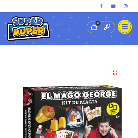
administracion@superduper.com.pe
(+51) 980-906-767
0
Cajas de Magia
Electrónicos
Área Secreta
Mi Cuenta