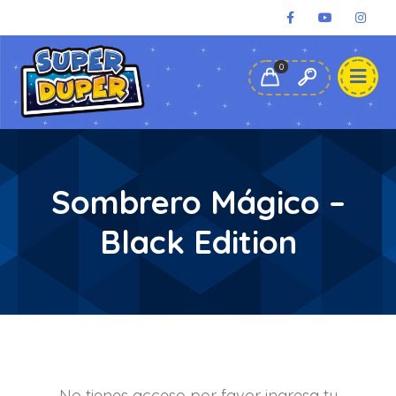
administracion@superduper.com.pe
(+51) 980-906-767
0
Cajas de Magia
Electrónicos
Área Secreta
Mi Cuenta
Sombrero Mágico –
Black Edition
No tienes acceso por favor ingresa tu